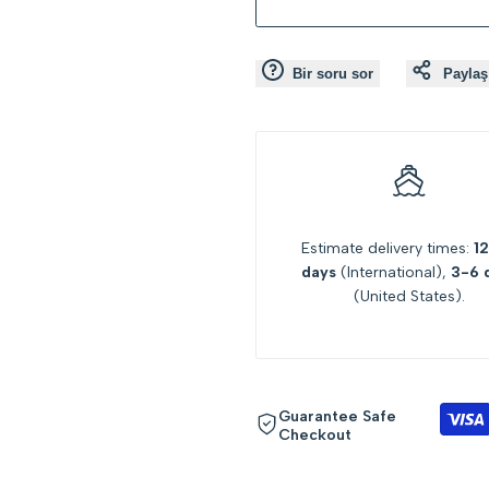
Bir soru sor
Paylaş
Estimate delivery times:
1
days
(International),
3-6 
(United States).
Guarantee Safe
Checkout