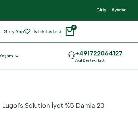
Giriş
Ayarlar
0
Giriş Yap
İstek Listesi
+491722064127
ı Yaşam
Acil Destek Hattı
 Lugol's Solution İyot %5 Damla 20