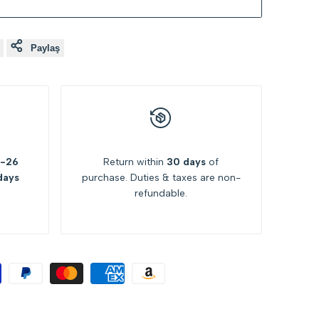
Paylaş
2-26
Return within
30 days
of
days
purchase. Duties & taxes are non-
refundable.