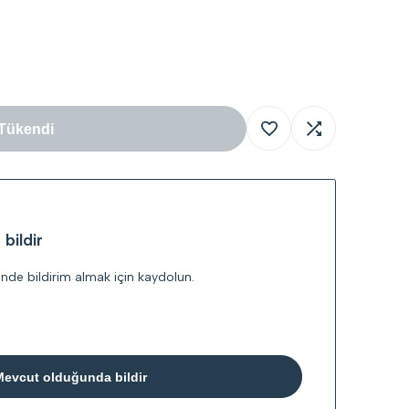
Tükendi
İstek
Karşılaştırmaya
Listesine
Ekle
bildir
Ekle
inde bildirim almak için kaydolun.
Mevcut olduğunda bildir