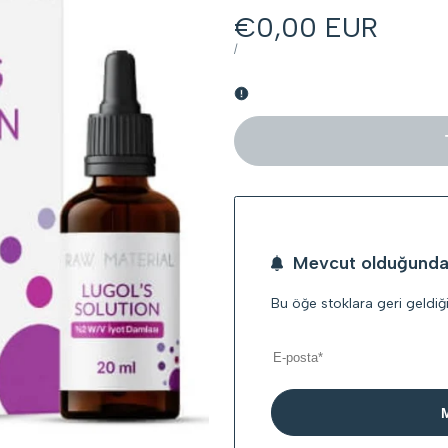
İndirimli
€0,00 EUR
fiyat
BIRIM
BAŞINA
/
FIYAT
Mevcut olduğunda 
Bu öğe stoklara geri geldiğ