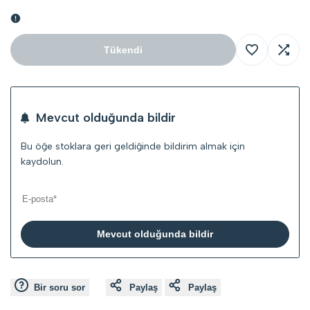
Tükendi
İstek
Karşıl
Listesine
Ekle
Mevcut olduğunda bildir
Ekle
Bu öğe stoklara geri geldiğinde bildirim almak için
kaydolun.
Mevcut olduğunda bildir
Bir soru sor
Paylaş
Paylaş