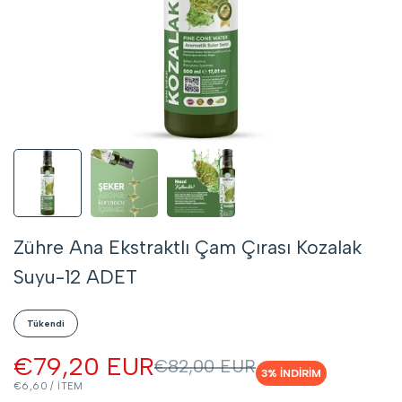
Zühre Ana Ekstraktlı Çam Çırası Kozalak
Suyu-12 ADET
Tükendi
İndirimli
€79,20 EUR
Normal
€82,00 EUR
3
% İNDİRİM
fiyat
fiyat
BIRIM
BAŞINA
€6,60
/
ITEM
FIYAT